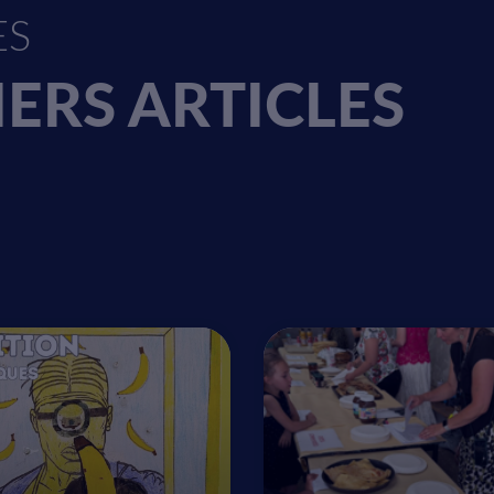
ion & réalisation
ES
hnique, design, développement et maintenance du site :
IERS ARTICLES
SAS-U DIAGRAMME
5 chemin du Pont de Bois — 31130 Quint-Fonsegrives
05 61 24 68 69 ·
www.diagramme31.com
Toulouse 381 294 677
té intellectuelle
ditoriaux
du site (textes, actualités, documents, logos, photographies e
 sont la propriété de le Groupe scolaire Tezenas du Montcel ou de ses p
ntraire.
graphique, la structure et les développements techniques
du site dem