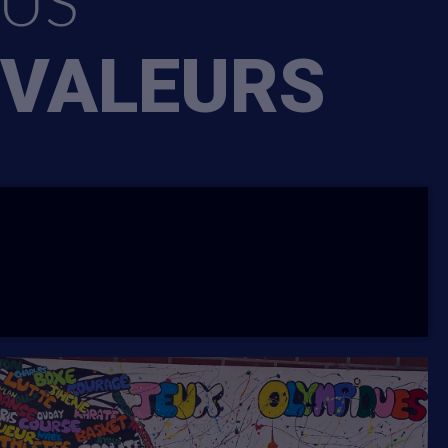
OUS
 VALEURS
ion
is
maximum,
rs accessible
 de
e des conditions
dons sont
ossier.