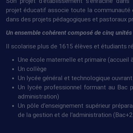
Son projet d’établissement s’enracine dans l
Sous réserve d
projet éducatif associe toute la communauté é
améliorer le sit
dans des projets pédagogiques et pastoraux pr
Hébergement d
Les données so
Un ensemble cohérent composé de cinq unité
Il scolarise plus de 1615 élèves et étudiants ré
Données
Une école maternelle et primaire (accueil à
Le groupe scola
Un collège
les données les
Un lycée général et technologique ouvran
donnée n’est co
eux-mêmes leur
Un lycée professionnel formant au Bac 
Les photographi
administration)
sont qu’après
a
Un pôle d’enseignement supérieur prépar
retirée à tout 
images concerné
de la gestion et de l’administration (Bac+
Les données sco
obligations léga