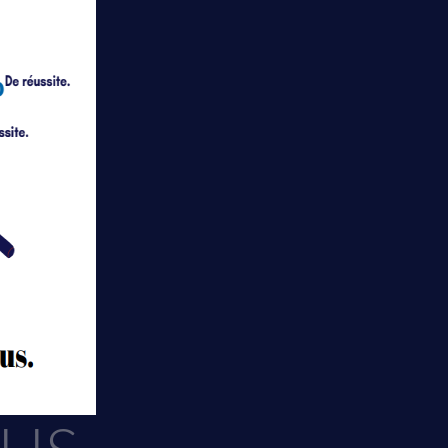
fait ou du fait
oupe scolaire
l’article 1).
ix
sse e-mail et