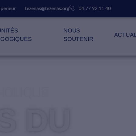
upérieur
tezenas@tezenas.org
04 77 92 11 40
UNITÉS
NOUS
ACTUAL
AGOGIQUES
SOUTENIR
HOLIQUE
S DU