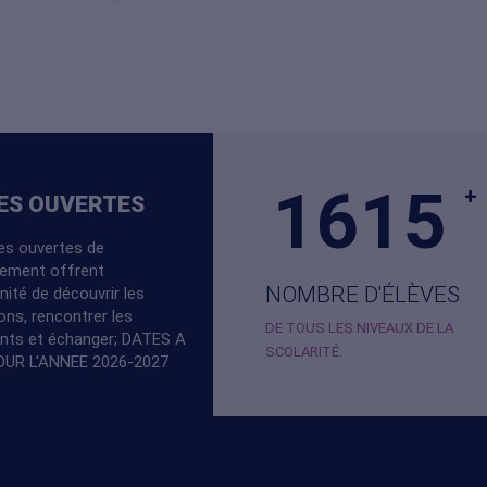
M. Pascal Pugnet, directeur général
E LA
0421742R
SSEMENT (RNE)
à compléter : raison sociale de l’organisme gestionnaire
EC) — SIRET
1615
+
ES OUVERTES
es ouvertes de
gement
ssement offrent
NOMBRE D'ÉLÈVES
nité de découvrir les
ions, rencontrer les
OVH SAS (OVHcloud)
DE TOUS LES NIVEAUX DE LA
nts et échanger; DATES A
2 rue Kellermann — 59100 Roubaix — France
SCOLARITÉ.
OUR L'ANNEE 2026-2027
1007 ·
www.ovhcloud.com