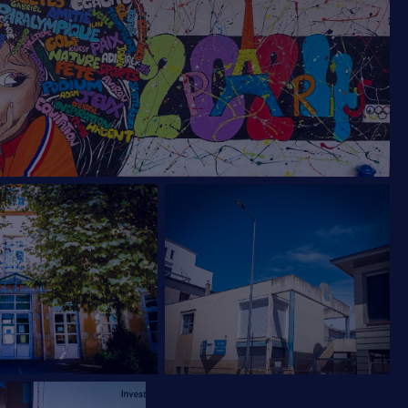
ies pour
lèves
mineurs
,
 : aucune
urs exercent
unication ne le
n peut être
ppression des
cadre des