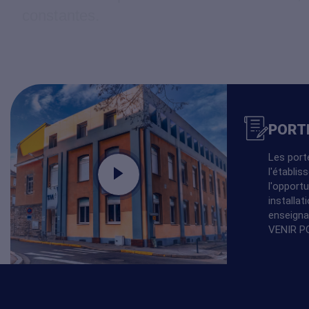
constantes.
DIRECTEUR D
PUBLICATION
CODE ÉTABLI
GESTION (OG
PORT
Les port
Héber
l'établi
l'opportu
installat
HÉBERGEUR
enseigna
VENIR P
CONTACT