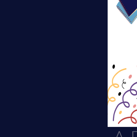
responsable des
de tiers.
M
Co
Au
Respon
C
Vi
Le responsable 
pr
Tezenas du Mont
Pour toute ques
Délégué à la p
à compléter si
Données
Formulaire de 
Le formulaire 
contenu du me