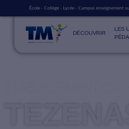
École - Collège - Lycée - Campus enseignement s
LES 
DÉCOUVRIR
PÉD
ÉTABLISSEMENT CAT
TEZENA