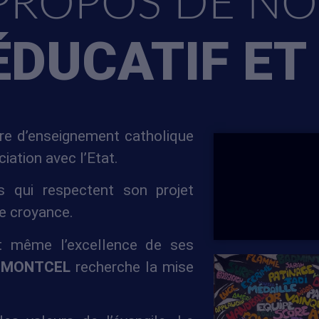
PROPOS DE N
pondre à votre demande et en assurer le suivi.
— votre consentement et l’intérêt légitime de l’établissement.
ÉDUCATIF ET
es
— les services habilités de l’établissement uniquement ; aucune cess
 à des tiers.
on
— le temps du traitement, puis suppression ou archivage sous
12 mo
ion légale.
et suivi de scolarité
re d’enseignement catholique
ons et le suivi de la scolarité sont assurés par
EcoleDirecte
, service tie
iation avec l’Etat.
 personnels, disposant de ses propres conditions d’utilisation et politique
 Les données qui y sont saisies ne transitent pas par le présent site.
s qui respectent son projet
e
de croyance.
 de l’établissement est diffusé via
Microsoft 365
. Sa consultation relèv
 ce service.
t même l’excellence de ses
t taxe d’apprentissage
 MONTCEL
recherche la mise
es spontanées et les démarches liées à la taxe d’apprentissage ou aux 
s services concernés de l’établissement, aux seules fins d’instruction du d
ence