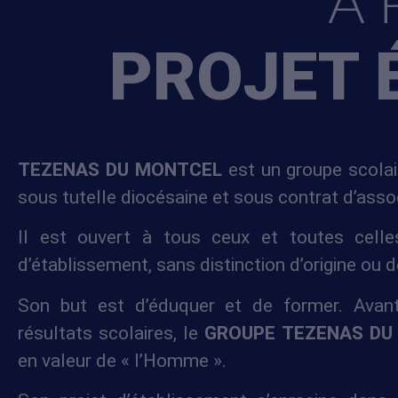
A 
Finalité
— ré
Base légale
PROJET 
Destinatair
commerciale
Conservati
sauf obligat
Préinscriptions 
TEZENAS DU MONTCEL
est un groupe scolai
Les préinscripti
sous tutelle diocésaine et sous contrat d’assoc
par identifiants
confidentialité.
Il est ouvert à tous ceux et toutes celle
Agenda en lign
d’établissement, sans distinction d’origine ou 
L’agenda public
d’utilisation de
Son but est d’éduquer et de former. Avan
Candidatures e
résultats scolaires, le
GROUPE TEZENAS DU
Les candidatur
en valeur de « l’Homme ».
traitées par le
Mesure d’audi