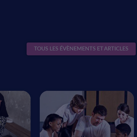
TOUS LES ÉVÈNEMENTS ET ARTICLES
t vidéos des
artenaires,
eurent la