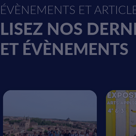
Concept
ÉVÈNEMENTS ET ARTICL
Conception tec
LISEZ NOS DERN
PRESTATAIRE
ET ÉVÈNEMENTS
CONTACT
RCS
Proprié
Les
contenus é
établissements)
sauf mention co
La
conception 