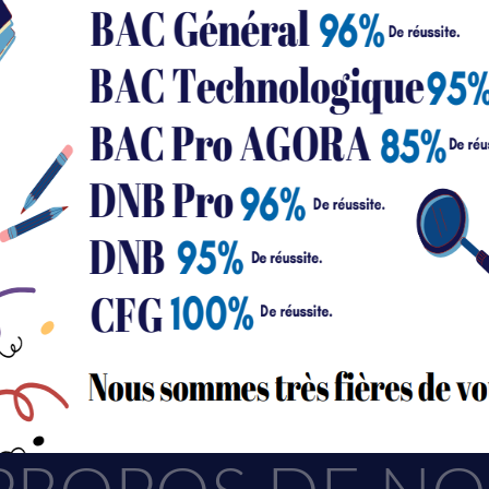
 omissions, inexactitudes ou défauts de mise à jour, qu’ils soient de son 
esure d'audience
mpte anonyme des visites pour savoir quelles pages sont réellement utiles.
cun profilage, aucun partage publicitaire.
sable du traitement
ontenus externes
déos, cartes et publications intégrées aux pages. Ces services déposent leurs
du traitement des données personnelles collectées sur le site est le Gr
opres cookies dès l'affichage.
cel, représenté par M. Pascal Pugnet, directeur général (coordonnées à 
tion relative à vos données :
tezenas@tezenas.org
ou 04 77 92 11 40.
rotection des données (DPO)
Tout refuser
Tout accepter
Enregistrer mes cho
 un DPO a été désigné (nom / e-mail dédié)
 collectées & finalités
contact
« Nous contacter » collecte les données que vous renseignez :
nom, adre
ssage
.