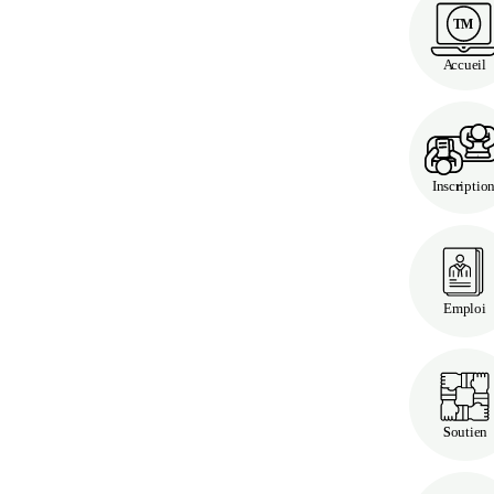
T
M
A
c
cueil
I
nsc
iptio
r
Emploi
outien
S