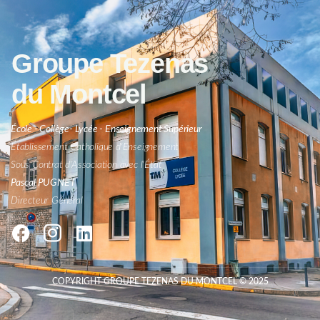
Groupe Tezenas
du Montcel
École - Collège- Lycée - Enseignement Supérieur
Établissement Catholique d'Enseignement
Sous Contrat d'Association avec l'État
Pascal PUGNET
Directeur Général
COPYRIGHT GROUPE TEZENAS DU MONTCEL © 2025