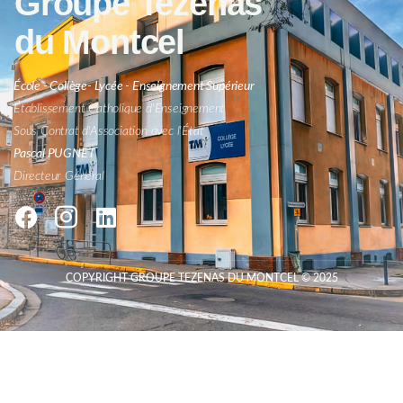
Groupe Tezenas
du Montcel
École - Collège- Lycée - Enseignement Supérieur
Établissement Catholique d'Enseignement
Sous Contrat d'Association avec l'État
Pascal PUGNET
Directeur Général
COPYRIGHT GROUPE TEZENAS DU MONTCEL © 2025