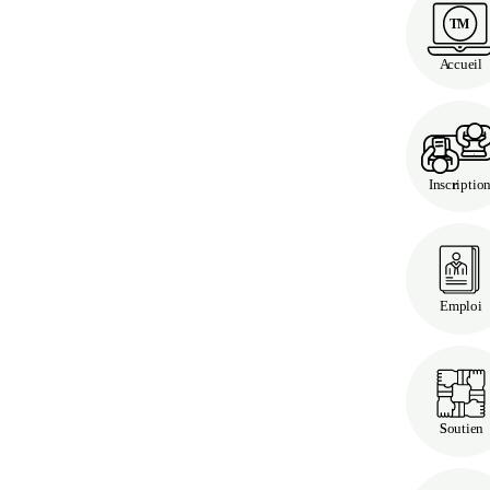
T
M
A
c
cueil
I
nsc
iptio
r
Emploi
outien
S