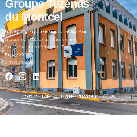
Groupe Tezenas
du Montcel
École - Collège- Lycée - Enseignement Supérieur
Établissement Catholique d'Enseignement
Sous Contrat d'Association avec l'État
Pascal PUGNET
Directeur Général
COPYRIGHT GROUPE TEZENAS DU MONTCEL © 2025